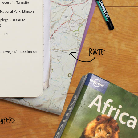
woestijn, Tunesië)
ational Park, Ethiopië)
spiegel (Bazaruto
)
n: 31
zandweg: +/- 1.000km van