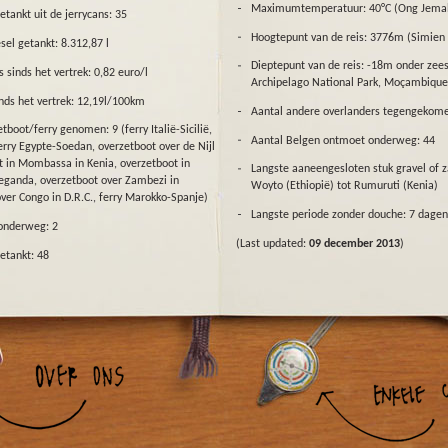
Maximumtemperatuur: 40°C (Ong Jemal 
etankt uit de jerrycans: 35
Hoogtepunt van de reis: 3776m (Simien N
sel getankt: 8.312,87 l
Dieptepunt van de reis: -18m onder zee
 sinds het vertrek: 0,82 euro/l
Archipelago National Park, Moçambique
nds het vertrek: 12,19l/100km
Aantal andere overlanders tegengekome
tboot/ferry genomen: 9 (ferry Italië-Sicilië,
Aantal Belgen ontmoet onderweg: 44
 ferry Egypte-Soedan, overzetboot over de Nijl
t in Mombassa in Kenia, overzetboot in
Langste aaneengesloten stuk gravel of 
eganda, overzetboot over Zambezi in
Woyto (Ethiopië) tot Rumuruti (Kenia)
ver Congo in D.R.C., ferry Marokko-Spanje)
Langste periode zonder douche: 7 dagen
 onderweg: 2
(Last updated:
09 december 2013
)
etankt: 48