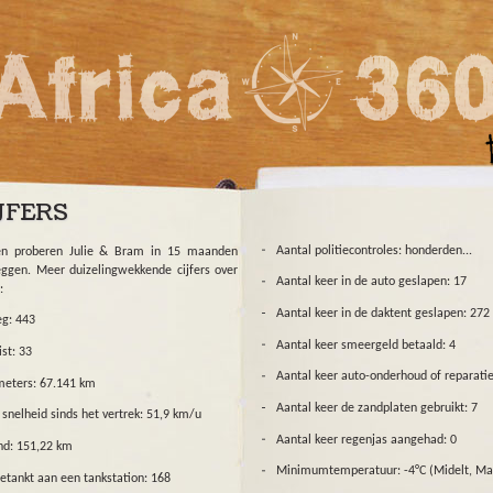
JFERS
Aantal politiecontroles: honderden...
den proberen Julie & Bram in 15 maanden
ggen. Meer duizelingwekkende cijfers over
Aantal keer in de auto geslapen: 17
:
Aantal keer in de daktent geslapen: 272
g: 443
Aantal keer smeergeld betaald: 4
st: 33
Aantal keer auto-onderhoud of reparatie
meters: 67.141 km
Aantal keer de zandplaten gebruikt: 7
nelheid sinds het vertrek: 51,9 km/u
Aantal keer regenjas aangehad: 0
nd: 151,22 km
Minimumtemperatuur: -4°C (Midelt, Ma
getankt aan een tankstation: 168