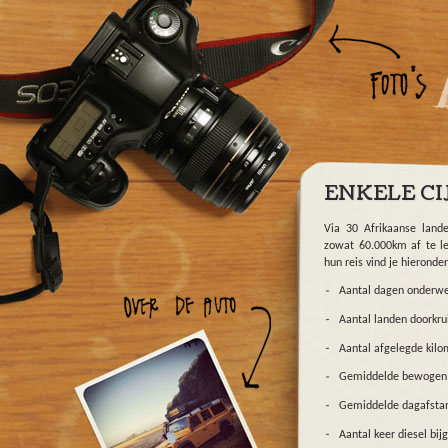
Overslaan en naar de algemene inhoud gaan
ENKELE CI
Via 30 Afrikaanse lan
zowat 60.000km af te le
hun reis vind je hieronder
Aantal dagen onderwe
Aantal landen doorkrui
Aantal afgelegde kilo
Gemiddelde bewogen s
Gemiddelde dagafsta
Aantal keer diesel bij