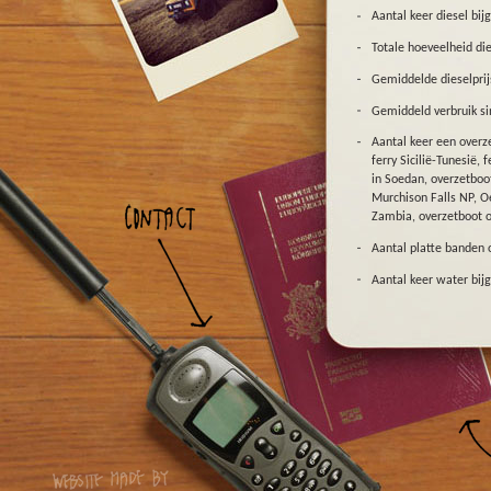
Aantal keer diesel bijg
Totale hoeveelheid die
Gemiddelde dieselprijs
Gemiddeld verbruik si
Aantal keer een overze
ferry Sicilië-Tunesië,
in Soedan, overzetboo
Murchison Falls NP, O
Zambia, overzetboot o
Aantal platte banden
Aantal keer water bijg