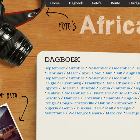
Overslaan en naar de algemene inhoud gaan
Home
Dagboek
Foto's
Route
Huidig
DAGBOEK
September
/
Oktober
/
November
/
December
/
Ja
/
Februari
/
Maart
/
April
/
Mei
/
Juni
/
Juli
/
August
September
/
Oktober
/
November
/
December
België
/
Luxemburg
/
Frankrijk
/
Italië
/
Tunesië
/
L
Egypte
/
Soedan
/
Ethiopië
/
Kenia
/
Tanzania
/
Oe
/
Malawi
/
Mozambique
/
Swaziland
/
Zuid-Afrika
/
Lesotho
/
Namibië
/
Botswana
/
Zambia
/
Angola
/
Congo
/
Congo-Brazzaville
/
Gabon
/
Kameroen
/
Nigeria
/
Benin
/
Burkina Faso
/
Mali
/
Senegal
/
Mauritanië
/
Westelijke Sahara
/
Marokko
/
Spanje