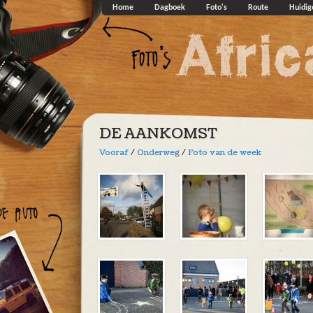
Overslaan en naar de algemene inhoud gaan
Home
Dagboek
Foto's
Route
Huidig
DE AANKOMST
Vooraf
/
Onderweg
/
Foto van de week