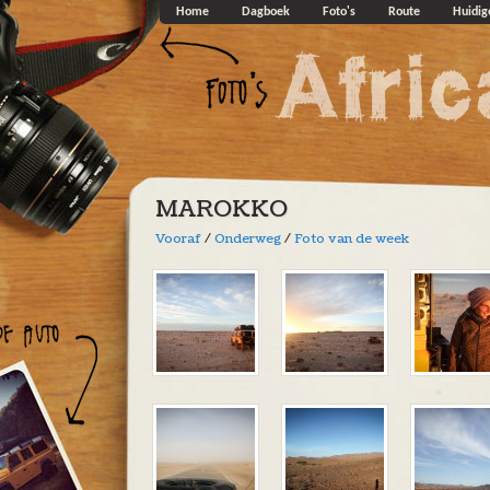
Overslaan en naar de algemene inhoud gaan
Home
Dagboek
Foto's
Route
Huidig
MAROKKO
Vooraf
/
Onderweg
/
Foto van de week