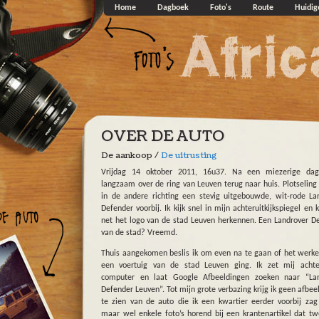
Overslaan en naar de algemene inhoud gaan
Home
Dagboek
Foto's
Route
Huidig
OVER DE AUTO
De aankoop /
De uitrusting
Vrijdag 14 oktober 2011, 16u37. Na een miezerige dag 
langzaam over de ring van Leuven terug naar huis. Plotseling r
in de andere richting een stevig uitgebouwde, wit-rode La
Defender voorbij. Ik kijk snel in mijn achteruitkijkspiegel en 
net het logo van de stad Leuven herkennen. Een Landrover D
van de stad? Vreemd.
Thuis aangekomen beslis ik om even na te gaan of het werke
een voertuig van de stad Leuven ging. Ik zet mij achte
computer en laat Google Afbeeldingen zoeken naar “Lan
Defender Leuven”. Tot mijn grote verbazing krijg ik geen afbee
te zien van de auto die ik een kwartier eerder voorbij zag 
maar wel enkele foto’s horend bij een krantenartikel dat tw