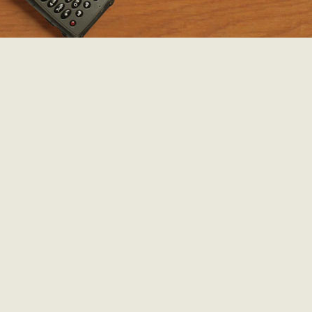
De volgende ochtend is het bar koud. Een wit laagje rijm verra
het ’s nachts voor het eerst deze herfst gevroren heeft. Het 
wanneer we onder een blauwe hemel met mager winterzonne
terrein van de stadsdiensten van Leuven oprijden. We parker
auto en lopen in de richting van enkele mensen die wat v
tussen enkele oude vrachtwagens en graafmachines staan. 
we opmerken dat er ook een aantal brandweervoertuigen in
staan, slaat onze fantasie op hol: misschien is de bewuste La
Defender wel gebruikt geweest door de brandweer en is hij d
rood met een blauw zwaailicht?! Maar niets blijkt minder wa
rij verder staat een grasgroene Landrover Defender gepa
Achter de voorruit hangt een papier met vermelding “nummer 
is de auto waarvoor we gekomen zijn!
Benieuwd lopen we enkele toertjes rond de wagen. Behal
blutsen, builen, de lelijke kleur en wat afbladderende lak, zie
prima uit. Het is een vijfdeurs-versie, ideaal voor een lange 
reis vermits de bagageruimte achterin zo ook via de zi
bereikbaar is. Op het dak staat een zwart bagagerek met ee
groene buis. Het bagagerek ziet er wat licht uit voor het dra
een daktent, jerrycans diesel en reservemateriaal, maar mi
kunnen we het wel aanpassen en verstevigen. Vooraan is 
voorzien van een zware winch, perfect voor het geval we