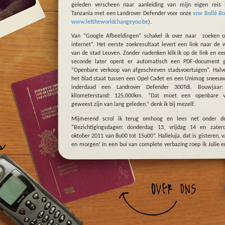
geleden verscheen naar aanleiding van mijn eigen reis 
Tanzania met een Landrover Defender voor onze
vzw Bollé Bo
www.lettheworldchangeyou.be
).
Van “Google Afbeeldingen” schakel ik over naar zoeken 
internet”. Het eerste zoekresultaat levert een link naar de 
van de stad Leuven. Zonder nadenken klik ik op de link en ee
seconde later opent er automatisch een PDF-document ge
“Openbare verkoop van afgeschreven stadsvoertuigen”. Hal
het blad staat tussen een Opel Cadet en een Unimog sneeu
inderdaad een Landrover Defender 300Tdi. Bouwjaar:
kilometerstand: 125.000km. “Dat moet een openbare v
geweest zijn van lang geleden,” denk ik bij mezelf.
Mijmerend scrol ik terug omhoog en lees net onder de 
“Bezichtigingsdagen: donderdag 13, vrijdag 14 en zater
oktober 2011 van 8u00 tot 15u00”. Halleluja, dat is gisteren, 
en morgen! In een bui van complete verbazing roep ik Julie er
ideale wagen voor onze droomreis rond Afrika wordt dit 
openbaar verkocht. In onze eigen stad! En op de koop toe g
niet alleen om het beste model allertijden (300 Tdi), de wage
bovendien amper 125.000 kilometer op zijn teller staan. De D
die ik twee jaar geleden naar Tanzania reed, had er ruim 39
op zitten en reed nog steeds perfect… Dit is een kans uit de 
die we niet mogen laten liggen, morgenvroeg moeten w
kijken!