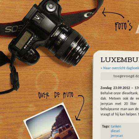
Overslaan en naar de algemene inhoud gaan
LUXEMBU
« Naar overzicht dagboe
toegevoegd d
Zondag 23.09.2012 – 17
Behalve onze dieseltank,
dak. Meteen ook de eer
jerrycan met 20 lite
behulpzame man aan de p
vraagt of hij kan helpen.
Tags:
tanken
diesel
jerrycan