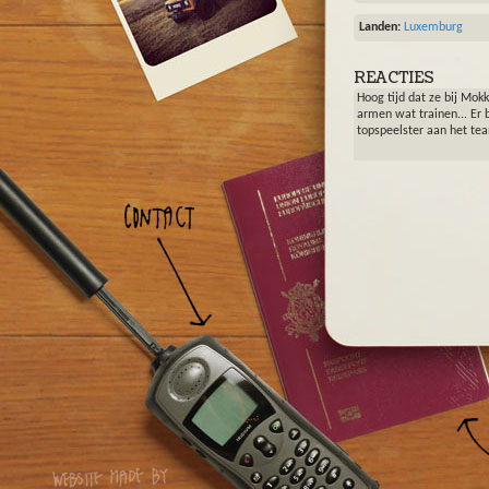
Landen:
Luxemburg
REACTIES
Hoog tijd dat ze bij Mok
armen wat trainen... Er 
topspeelster aan het te