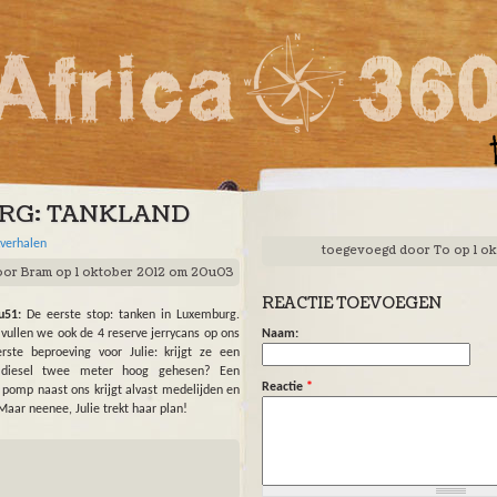
RG: TANKLAND
kverhalen
toegevoegd door
To
op 1 o
oor
Bram
op 1 oktober 2012 om 20u03
REACTIE TOEVOEGEN
u51:
De eerste stop: tanken in Luxemburg.
 vullen we ook de 4 reserve jerrycans op ons
Naam:
ste beproeving voor Julie: krijgt ze een
r diesel twee meter hoog gehesen? Een
Reactie
*
omp naast ons krijgt alvast medelijden en
 Maar neenee, Julie trekt haar plan!