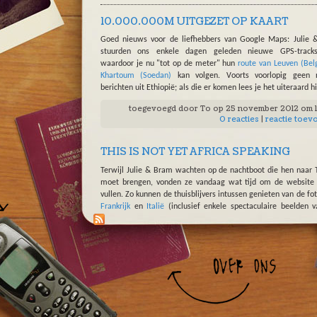
10.000.000M UITGEZET OP KAART
Goed nieuws voor de liefhebbers van Google Maps: Julie
stuurden ons enkele dagen geleden nieuwe GPS-tracks
waardoor je nu "tot op de meter" hun
route van Leuven (Belg
Khartoum (Soedan)
kan volgen. Voorts voorlopig geen 
berichten uit Ethiopië; als die er komen lees je het uiteraard hi
toegevoegd door
To
op 25 november 2012 om 
0 reacties
|
reactie toev
THIS IS NOT YET AFRICA SPEAKING
Terwijl Julie & Bram wachten op de nachtboot die hen naar 
moet brengen, vonden ze vandaag wat tijd om de website
vullen. Zo kunnen de thuisblijvers intussen genieten van de fot
Frankrijk
en
Italië
(inclusief enkele spectaculaire beelden 
blusvliegtuig!). Wie liever leest kan terecht op de
dagboekpa
met verhalen van
België
,
Luxemburg
en
Frankrijk
. De cijfe
moeten dan weer op
deze pagina
zijn. Nog even... en dan rec
Afrika!
toegevoegd door
To
op 1 oktober 2012 om
4 reacties
|
reactie toev