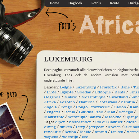
Overslaan en naar de algemene inhoud gaan
Home
Dagboek
Foto's
Route
Huidig
LUXEMBURG
Deze pagina verzamelt alle nieuwsberichten en dagboekverha
Luxemburg. Lees ook de andere verhalen met behu
onderstaande links:
Landen:
België
/
Luxemburg
/
Frankrijk
/
Italië
/
Tu
/
Libië
/
Egypte
/
Soedan
/
Ethiopië
/
Kenia
/
Tanz
Oeganda
/
Malawi
/
Mozambique
/
Swaziland
/
Zui
Afrika
/
Lesotho
/
Namibië
/
Botswana
/
Zambia
/
Angola
/
Congo
/
Congo-Brazzaville
/
Gabon
/
Kam
/
Nigeria
/
Benin
/
Burkina Faso
/
Mali
/
Senegal
/
Mauritanië
/
Westelijke Sahara
/
Marokko
/
Spanje
Tags:
Alpen
/
bosbranden
/
Col du Galibier
/
diesel
diving
/
duiken
/
ferry
/
jerrycan
/
koeien
/
lake na
revolutie
/
Scuba
/
Sicilië
/
strand
/
tanken
/
vertre
wapens
/
woestijn
/
zee