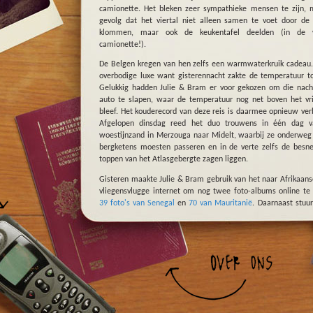
camionette. Het bleken zeer sympathieke mensen te zijn, 
gevolg dat het viertal niet alleen samen te voet door de
klommen, maar ook de keukentafel deelden (in de
camionette!).
De Belgen kregen van hen zelfs een warmwaterkruik cadeau.
overbodige luxe want gisterennacht zakte de temperatuur to
Gelukkig hadden Julie & Bram er voor gekozen om die nach
auto te slapen, waar de temperatuur nog net boven het vr
bleef. Het kouderecord van deze reis is daarmee opnieuw ver
Afgelopen dinsdag reed het duo trouwens in één dag v
woestijnzand in Merzouga naar Midelt, waarbij ze onderweg
bergketens moesten passeren en in de verte zelfs de bes
toppen van het Atlasgebergte zagen liggen.
Gisteren maakte Julie & Bram gebruik van het naar Afrikaan
vliegensvlugge internet om nog twee foto-albums online te 
39 foto's van Senegal
en
70 van Mauritanië
. Daarnaast stuu
de laatste GPS-tracks door, zodat je onder
Huidige locatie
gevolgde route van de voorbije 438 dagen kan terugvinden
kaart op
Google Maps
).
Toen de dagtaken erop zaten trokken de twee verder noord
om een slaapplaats te zoeken op een camping in Azrou. 
reden Julie & Bram zoals gezegd naar Meknès, mor
Chefchaouen de eindbestemming. Zaterdag verlaten de Bel
Afrikaanse continent en nemen ze in Tanger Med de boot naa