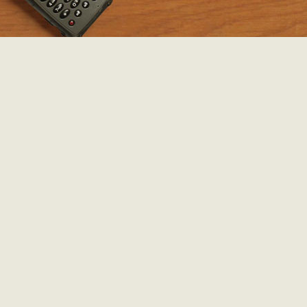
Spanje.
Landen:
Marokko
REACTIES
na meer dan een jaar in Afrika en op dit continent zoveel moo
momenten te hebben meegemaakt maken jullie morgen over
terug naar Europa, hart en auto rijk aan ervaringen en
herinneringen.....zondag kerstmarkt van bollé bollé we zullen 
zeker aan jullie denken. het allerbeste voor oversteek naar en
doortocht door Spanje besos tante Det
toegevoegd door
tante Det
op 7 december 2013 om 
Доброго времени суток, дорогие форумчане! Сейчас хочу
рассказать о теме, которая интересует многих
путешественников — самые бюджетные авиабилеты из разных
городов. Я долго интересуюсь этим вопросом и хочу поделиться
своими выводами, которые могут позволить сэкономить при
планировании поездок. Среди главных секретов поиска
дешевых билетов является мобильность в датах и выборе
аэропортов вылета и назначения. Часто можно обнаружить
[b]хорошие варианты[/b], если искать авиарейсы не только из
большого города, но и из соседних населённых пунктов. Помимо