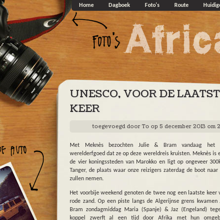
Overslaan en naar de algemene inhoud gaan
Home
Dagboek
Foto's
Route
Huidig
UNESCO, VOOR DE LAATS
KEER
toegevoegd door
To
op 5 december 2013 om 
Met Meknès bezochten Julie & Bram vandaag het l
werelderfgoed dat ze op deze wereldreis kruisten. Meknès is 
de vier koningssteden van Marokko en ligt op ongeveer 30
Tanger, de plaats waar onze reizigers zaterdag de boot naar
zullen nemen.
Het voorbije weekend genoten de twee nog een laatste keer 
rode zand. Op een piste langs de Algerijnse grens kwamen 
Bram zondagmiddag Maria (Spanje) & Jaz (Engeland) tege
koppel zwerft al een tijd door Afrika met hun omge