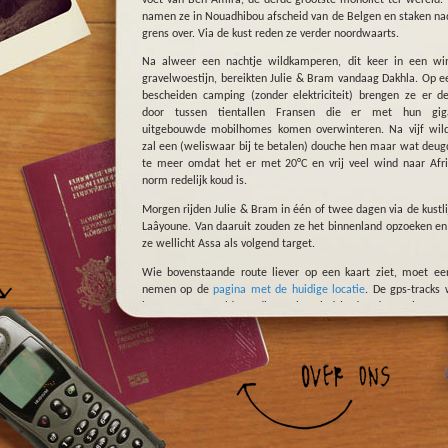
namen ze in Nouadhibou afscheid van de Belgen en staken na
grens over. Via de kust reden ze verder noordwaarts.
Na alweer een nachtje wildkamperen, dit keer in een wi
gravelwoestijn, bereikten Julie & Bram vandaag Dakhla. Op e
bescheiden camping (zonder elektriciteit) brengen ze er d
door tussen tientallen Fransen die er met hun giga
uitgebouwde mobilhomes komen overwinteren. Na vijf wil
zal een (weliswaar bij te betalen) douche hen maar wat deug
te meer omdat het er met 20°C en vrij veel wind naar Afr
norm redelijk koud is.
Morgen rijden Julie & Bram in één of twee dagen via de kustli
Laâyoune. Van daaruit zouden ze het binnenland opzoeken en
ze wellicht Assa als volgend target.
Wie bovenstaande route liever op een kaart ziet, moet een
nemen op de
pagina met de huidige locatie
. De gps-tracks
immers aangevuld; op die pagina vind je dus de precieze ro
Julie & Bram de afgelopen 427 dagen hebben afgelegd. Een 
versie van de kaart vind je op
Google Maps
.