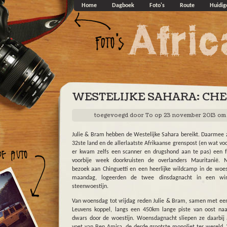
Overslaan en naar de algemene inhoud gaan
Home
Dagboek
Foto's
Route
Huidig
WESTELIJKE SAHARA: CH
toegevoegd door
To
op 23 november 2013 om 
Julie & Bram hebben de Westelijke Sahara bereikt. Daarmee z
32ste land en de allerlaatste Afrikaanse grenspost (en wat voo
er kwam zelfs een scanner en drugshond aan te pas) een f
voorbije week doorkruisten de overlanders Mauritanië. 
bezoek aan Chinguetti en een heerlijke wildcamp in de woes
maandag, logeerden de twee dinsdagnacht in een win
steenwoestijn.
Van woensdag tot vrijdag reden Julie & Bram, samen met ee
Leuvens koppel, langs een 450km lange piste van oost na
dwars door de woestijn. Woensdagnacht sliepen ze daarbij
voet van Ben Amira, de derde grootste monoliet ter wereld. 