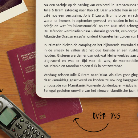
Na een nachtje op de parking van een hotel in Tambacounda 
Julie & Bram zaterdag naar Kaolack. Daar wachtte hen in een
café nog een verrassing. Joris & Laura, Bram's broer en sc
waren er immers in september geweest en hadden in het c
briefje en wat "thuiskomstmuziek" op een USB-stick achterg
De Defender werd nadien naar Palmarin gebracht, een dorpje
Atlantische Oceaan en zo'n honderd kilometer ten zuiden van 
In Palmarin bleken de camping en het bijhorende zwembad 
in de smaak te vallen dat het duo besliste er een rustd
houden. Gisteren werden er dan ook wat kleine werkjes aan 
uitgevoerd en was er tijd voor de was, de voorbereidin
Mauritanië en Marokko en een duik in het zwembad.
Vandaag reisden Julie & Bram naar Dakar. Als alles goed ging 
daar vanmiddag gearriveerd en konden ze ook nog langsgaan
ambassade van Mauritanië. Komende donderdag en vrijdag is a
Senegal gesloten omwille van het nieuwe islamitische jaar, h
is het nodige visum voor Mauritanië dus ten l