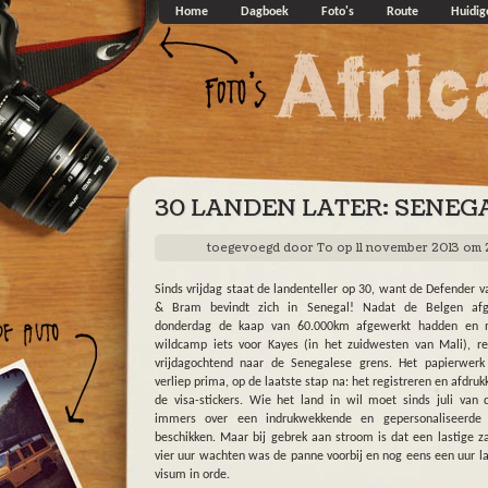
Overslaan en naar de algemene inhoud gaan
Home
Dagboek
Foto's
Route
Huidig
30 LANDEN LATER: SENEGA
toegevoegd door
To
op 11 november 2013 om 
Sinds vrijdag staat de landenteller op 30, want de Defender va
& Bram bevindt zich in Senegal! Nadat de Belgen afg
donderdag de kaap van 60.000km afgewerkt hadden en 
wildcamp iets voor Kayes (in het zuidwesten van Mali), r
vrijdagochtend naar de Senegalese grens. Het papierwerk
verliep prima, op de laatste stap na: het registreren en afdruk
de visa-stickers. Wie het land in wil moet sinds juli van d
immers over een indrukwekkende en gepersonaliseerde s
beschikken. Maar bij gebrek aan stroom is dat een lastige z
vier uur wachten was de panne voorbij en nog eens een uur la
visum in orde.