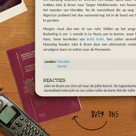
trokken Julie & Bram naar Tanger Mediterranée, een haven
het noorden van Marokko. Na de overzetboot die op weg 
Algeciras probeert het duo vanavond nog tot in de buurt van
te geraken.
Morgen staat dan een rit van ruim 500km op het prog
Bedoeling is om 's avonds in La Nucia aan te komen, waar
Hans, twee kernleden van
Bollé Bollé
, hen zullen verwe
Maandag houden Julie & Bram daar een allerlaatste rust
vervolgens koers te zetten naar de Pyreneeën.
Landen:
Marokko
Spanje
REACTIES
Julie en Bram,we zien uit naar de jullie komst. De logeerkamer
gereedheid gebracht en we zullen jullie de korte tijd die jullie 