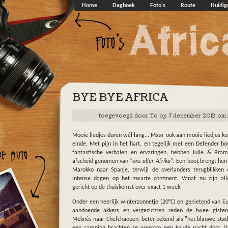
Overslaan en naar de algemene inhoud gaan
Home
Dagboek
Foto's
Route
Huidig
BYE BYE AFRICA
toegevoegd door
To
op 7 december 2013 om 
Mooie liedjes duren wél lang... Maar ook aan mooie liedjes k
einde. Met pijn in het hart, en tegelijk met een Defender bo
fantastische verhalen en ervaringen, hebben Julie & Bra
afscheid genomen van
"ons aller-Afrika"
. Een boot brengt hen
Marokko naar Spanje, terwijl de overlanders terugblikken
intense dagen op het zwarte continent. Vanaf nu zijn al
gericht op de thuiskomst over exact 1 week.
Onder een heerlijk winterzonnetje (20°C) en genietend van E
aandoende akkers en vergezichten reden de twee gister
Meknès naar Chefchaouen, beter bekend als "het blauwe stad
een camping brachten ze weerom een koude nacht door. V