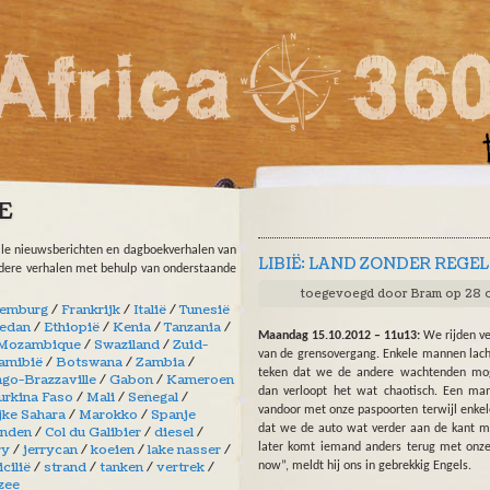
E
lle nieuwsberichten en dagboekverhalen van
LIBIË: LAND ZONDER REGE
ndere verhalen met behulp van onderstaande
toegevoegd door
Bram
op 28 o
emburg
/
Frankrijk
/
Italië
/
Tunesië
edan
/
Ethiopië
/
Kenia
/
Tanzania
/
Maandag 15.10.2012 – 11u13:
We rijden ve
Mozambique
/
Swaziland
/
Zuid-
van de grensovergang. Enkele mannen lac
amibië
/
Botswana
/
Zambia
/
teken dat we de andere wachtenden moge
go-Brazzaville
/
Gabon
/
Kameroen
dan verloopt het wat chaotisch. Een ma
urkina Faso
/
Mali
/
Senegal
/
vandoor met onze paspoorten terwijl enk
jke Sahara
/
Marokko
/
Spanje
dat we de auto wat verder aan de kant m
anden
/
Col du Galibier
/
diesel
/
ry
/
jerrycan
/
koeien
/
lake nasser
/
later komt iemand anders terug met onze
icilië
/
strand
/
tanken
/
vertrek
/
now”, meldt hij ons in gebrekkig Engels.
zee