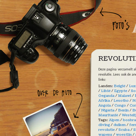
Overslaan en naar de algemene inhoud gaan
REVOLUTI
Deze pagina verzamelt a
revolutie. Lees ook de a
links:
Landen:
België
/
Lux
/
Libië
/
Egypte
/
So
Oeganda
/
Malawi
/
Afrika
/
Lesotho
/
N
Angola
/
Congo
/
Con
/
Nigeria
/
Benin
/
B
Mauritanië
/
Westeli
Tags:
Alpen
/
bosbr
diving
/
duiken
/
fer
revolutie
/
Scuba
/
S
wapens
/
woestijn
/