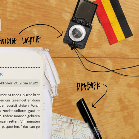
LS
ktober 2012 om 17u22
rder naar de Libische kant
hen ons tegemoet en doen
n voorbij steken. Vanaf
n zonder uniform gaat er
ele andere mannen gebaren
ogen zetten. Vijf minuten
 paspoorten. “You can go