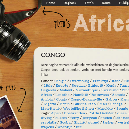
Overslaan en naar de algemene inhoud gaan
Home
Dagboek
Foto's
Route
Huidig
CONGO
Deze pagina verzamelt alle nieuwsberichten en dagboekverha
Congo. Lees ook de andere verhalen met behulp van onder
links:
Landen:
België
/
Luxemburg
/
Frankrijk
/
Italië
/
Tu
/
Libië
/
Egypte
/
Soedan
/
Ethiopië
/
Kenia
/
Tanz
Oeganda
/
Malawi
/
Mozambique
/
Swaziland
/
Zui
Afrika
/
Lesotho
/
Namibië
/
Botswana
/
Zambia
/
Angola
/
Congo
/
Congo-Brazzaville
/
Gabon
/
Kam
/
Nigeria
/
Benin
/
Burkina Faso
/
Mali
/
Senegal
/
Mauritanië
/
Westelijke Sahara
/
Marokko
/
Spanje
Tags:
Alpen
/
bosbranden
/
Col du Galibier
/
diesel
diving
/
duiken
/
ferry
/
jerrycan
/
koeien
/
lake na
revolutie
/
Scuba
/
Sicilië
/
strand
/
tanken
/
vertre
wapens
/
woestijn
/
zee