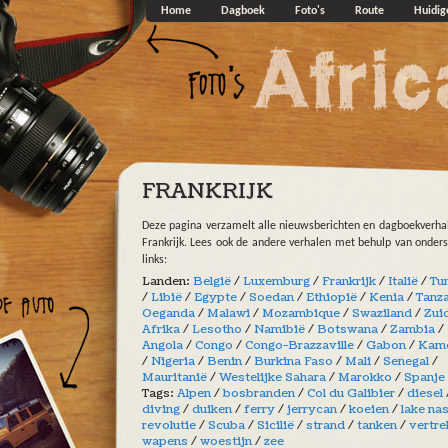
Overslaan en naar de algemene inhoud gaan
Home
Dagboek
Foto's
Route
Huidig
FRANKRIJK
Deze pagina verzamelt alle nieuwsberichten en dagboekverha
Frankrijk. Lees ook de andere verhalen met behulp van onder
links:
Landen:
België
/
Luxemburg
/
Frankrijk
/
Italië
/
Tu
/
Libië
/
Egypte
/
Soedan
/
Ethiopië
/
Kenia
/
Tanz
Oeganda
/
Malawi
/
Mozambique
/
Swaziland
/
Zui
Afrika
/
Lesotho
/
Namibië
/
Botswana
/
Zambia
/
Angola
/
Congo
/
Congo-Brazzaville
/
Gabon
/
Kam
/
Nigeria
/
Benin
/
Burkina Faso
/
Mali
/
Senegal
/
Mauritanië
/
Westelijke Sahara
/
Marokko
/
Spanje
Tags:
Alpen
/
bosbranden
/
Col du Galibier
/
diesel
diving
/
duiken
/
ferry
/
jerrycan
/
koeien
/
lake na
revolutie
/
Scuba
/
Sicilië
/
strand
/
tanken
/
vertre
wapens
/
woestijn
/
zee