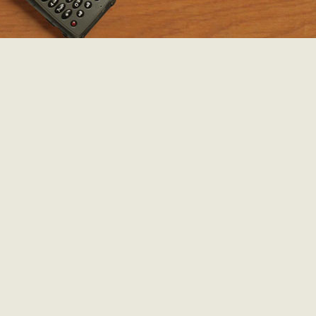
vullen. Zo kunnen de thuisblijvers intussen genieten van de fot
Frankrijk
en
Italië
(inclusief enkele spectaculaire beelden 
blusvliegtuig!). Wie liever leest kan terecht op de
dagboekpa
met verhalen van
België
,
Luxemburg
en
Frankrijk
. De cijfe
moeten dan weer op
deze pagina
zijn. Nog even... en dan rec
Afrika!
toegevoegd door
To
op 1 oktober 2012 om
4 reacties
|
reactie toev
FRANKRIJK: OVER BOEREN EN ALPEN
toegevoegd door
Bram
op 1 oktober 2012 om 