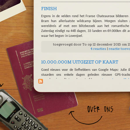
FINISH
Ergens in de velden rond het Franse Chateauroux bibberen 
Bram hun allerlaatste wildcamp bijeen. Morgen sluiten 
wereldreis af met een blitzbezoek aan het romantische 
Zaterdag eindigt na 448 dagen, 33 landen en 69.000km dit a
waar het begon: in Lovenjoel.
toegevoegd door
To
op 12 december 2013 om 
4 reacties
|
reactie toev
10.000.000M UITGEZET OP KAART
Goed nieuws voor de liefhebbers van Google Maps: Julie
stuurden ons enkele dagen geleden nieuwe GPS-tracks
waardoor je nu "tot op de meter" hun
route van Leuven (Belg
Khartoum (Soedan)
kan volgen. Voorts voorlopig geen 
berichten uit Ethiopië; als die er komen lees je het uiteraard hi
toegevoegd door
To
op 25 november 2012 om 
0 reacties
|
reactie toev
THIS IS NOT YET AFRICA SPEAKING
Terwijl Julie & Bram wachten op de nachtboot die hen naar 
moet brengen, vonden ze vandaag wat tijd om de website