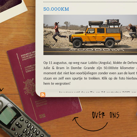
50.000KM
Op 11 augustus, op weg naar Lobito (Angola), klokte de Defen
Julie & Bram in Dombe Grande zijn 50.000ste kilometer 
moment dat niet kon voorbijvliegen zonder even aan de kant 
staan en zelf een spurtje te trekken. Klik op de foto hierb
hem te vergroten!
toegevoegd door
To
op 24 augustus 2013 om 
1 reactie
|
reactie toev
LA RÉPUBLIQUE DÉMOCRATIQUE DU
CONGO
DR Congo mag dan al ruim 50 jaar onafhankelijk zijn, voor 
Bram lijkt het toch een beetje thuiskomen. U leest het goe