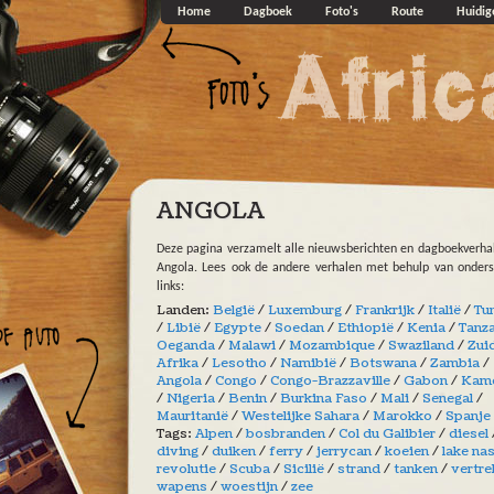
Overslaan en naar de algemene inhoud gaan
Home
Dagboek
Foto's
Route
Huidig
ANGOLA
Deze pagina verzamelt alle nieuwsberichten en dagboekverha
Angola. Lees ook de andere verhalen met behulp van onder
links:
Landen:
België
/
Luxemburg
/
Frankrijk
/
Italië
/
Tu
/
Libië
/
Egypte
/
Soedan
/
Ethiopië
/
Kenia
/
Tanz
Oeganda
/
Malawi
/
Mozambique
/
Swaziland
/
Zui
Afrika
/
Lesotho
/
Namibië
/
Botswana
/
Zambia
/
Angola
/
Congo
/
Congo-Brazzaville
/
Gabon
/
Kam
/
Nigeria
/
Benin
/
Burkina Faso
/
Mali
/
Senegal
/
Mauritanië
/
Westelijke Sahara
/
Marokko
/
Spanje
Tags:
Alpen
/
bosbranden
/
Col du Galibier
/
diesel
diving
/
duiken
/
ferry
/
jerrycan
/
koeien
/
lake na
revolutie
/
Scuba
/
Sicilië
/
strand
/
tanken
/
vertre
wapens
/
woestijn
/
zee