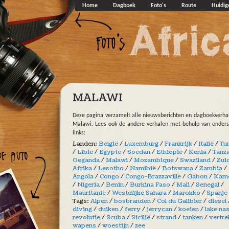
Overslaan en naar de algemene inhoud gaan
Home
Dagboek
Foto's
Route
Huidig
MALAWI
Deze pagina verzamelt alle nieuwsberichten en dagboekverha
Malawi. Lees ook de andere verhalen met behulp van onder
links:
Landen:
België
/
Luxemburg
/
Frankrijk
/
Italië
/
Tu
/
Libië
/
Egypte
/
Soedan
/
Ethiopië
/
Kenia
/
Tanz
Oeganda
/
Malawi
/
Mozambique
/
Swaziland
/
Zui
Afrika
/
Lesotho
/
Namibië
/
Botswana
/
Zambia
/
Angola
/
Congo
/
Congo-Brazzaville
/
Gabon
/
Kam
/
Nigeria
/
Benin
/
Burkina Faso
/
Mali
/
Senegal
/
Mauritanië
/
Westelijke Sahara
/
Marokko
/
Spanje
Tags:
Alpen
/
bosbranden
/
Col du Galibier
/
diesel
diving
/
duiken
/
ferry
/
jerrycan
/
koeien
/
lake na
revolutie
/
Scuba
/
Sicilië
/
strand
/
tanken
/
vertre
wapens
/
woestijn
/
zee