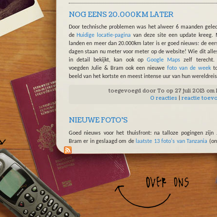
NOG EENS 20.000KM LATER
Door technische problemen was het alweer 6 maanden gele
de
Huidige locatie-pagina
van deze site een update kreeg.
landen en meer dan 20.000km later is er goed nieuws: de eer
dagen staan nu meter voor meter op de website! Wie dit alle
in detail bekijkt, kan ook op
Google Maps
zelf terecht.
voegden Julie & Bram ook een nieuwe
foto van de week
to
beeld van het kortste en meest intense uur van hun wereldreis
toegevoegd door
To
op 27 juli 2013 om
0 reacties
|
reactie toev
NIEUWE FOTO'S
Goed nieuws voor het thuisfront: na talloze pogingen zijn 
Bram er in geslaagd om de
laatste 13 foto's van Tanzania
(on
in het album) en
58 sfeervolle beelden van Malawi
toe te 
Opgelet: niet geschikt voor jaloerse thuisblijvers!
Vanmiddag trokken onze reizigers naar Lore in Canzibe. Mo
overmorgen gaat het dan richting Port Elizabeth, de stad wa
in 2005 een semester ging studeren en waar zijn passie voor
ontstaan is. Grijze maar warme groeten intussen uit Port St J
toegevoegd door
To
op 2 juni 2013 om