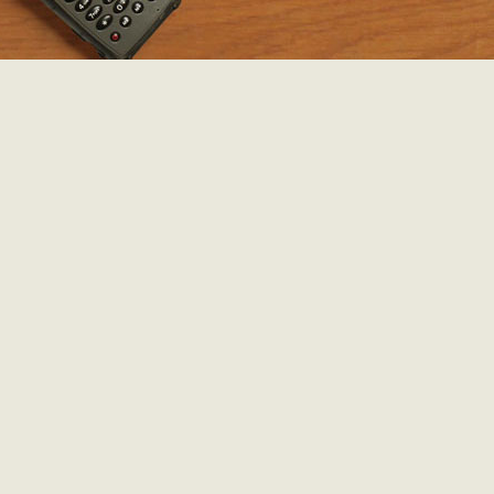
1 reactie
|
reactie toev
NUMMER 14: MOZAMBIQUE
Het veertiende land is een feit: sinds vanochtend vertoeven 
Bram zich in Mozambique! Gisteren reden ze van Cape McC
het zuid-westen van Malawi naar een gehuchtje op 50km 
grens. Daar deden ze vannacht een wildcamp. Deze ochte
eerst de watertank nog eens bijgevuld, waarna de laatste K
gespendeerd werden op een lokale markt. De overstee
Mozambique (in Mandimba) verliep enigszins moeizaam
uiteindelijk wisten onze reizigers toch een visum te versieren.
toegevoegd door
To
op 15 mei 2013 om 
0 reacties
|
reactie toev
30.000KM