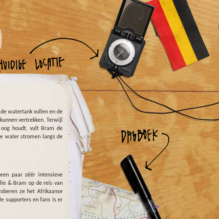
de watertank vullen en de
kunnen vertrekken. Terwijl
t oog houdt, vult Bram de
we water stromen langs de
en paar zéér intensieve
ulie & Bram op de reis van
oberen ze het Afrikaanse
le supporters en fans is er