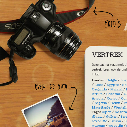
Overslaan en naar de algemene inhoud gaan
VERTREK
Deze pagina verzamelt a
vertrek. Lees ook de an
links:
Landen:
België
/
Lux
/
Libië
/
Egypte
/
So
Oeganda
/
Malawi
/
Afrika
/
Lesotho
/
N
Angola
/
Congo
/
Con
/
Nigeria
/
Benin
/
B
Mauritanië
/
Westeli
Tags:
Alpen
/
bosbr
diving
/
duiken
/
fer
revolutie
/
Scuba
/
S
wapens
/
woestijn
/