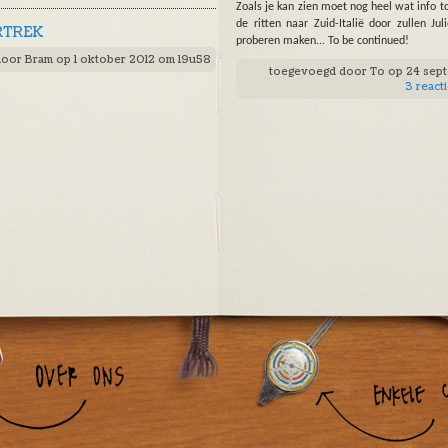
Zoals je kan zien moet nog heel wat info 
de ritten naar Zuid-Italië door zullen J
RTREK
proberen maken... To be continued!
door
Bram
op 1 oktober 2012 om 19u58
toegevoegd door
To
op 24 sep
3 react