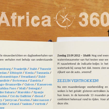
lle nieuwsberichten en dagboekverhalen van
Zondag 23.09.2012 – 10u06:
Nog snel even 
dere verhalen met behulp van onderstaande
waterniveaumeter van Yuri testen voor we 
Pi nauwlettend de indicatie-ledjes in he
watertank bij vanop het dak. Ineens zien 
emburg
/
Frankrijk
/
Italië
/
Tunesië
zijkant van de auto…vreemd!
edan
/
Ethiopië
/
Kenia
/
Tanzania
/
Mozambique
/
Swaziland
/
Zuid-
amibië
/
Botswana
/
Zambia
/
ZE ZIJN VERTROKKEN!
go-Brazzaville
/
Gabon
/
Kameroen
Na een maandenlange voorbereiding en e
urkina Faso
/
Mali
/
Senegal
/
weken is het gelukt: gisteren vertrokken J
jke Sahara
/
Marokko
/
Spanje
hun leven. In de komende 13 maanden pr
anden
/
Col du Galibier
/
diesel
/
ry
/
jerrycan
/
koeien
/
lake nasser
/
contintent helemaal rond te rijden. Voor al
icilië
/
strand
/
tanken
/
vertrek
/
deze site.
zee