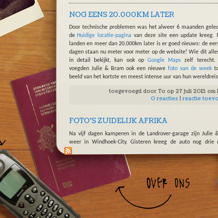
NOG EENS 20.000KM LATER
Door technische problemen was het alweer 6 maanden gele
de
Huidige locatie-pagina
van deze site een update kreeg.
landen en meer dan 20.000km later is er goed nieuws: de eer
dagen staan nu meter voor meter op de website! Wie dit alle
in detail bekijkt, kan ook op
Google Maps
zelf terecht.
voegden Julie & Bram ook een nieuwe
foto van de week
to
beeld van het kortste en meest intense uur van hun wereldreis
toegevoegd door
To
op 27 juli 2013 om
0 reacties
|
reactie toev
FOTO'S ZUIDELIJK AFRIKA
Na vijf dagen kamperen in de Landrover-garage zijn Julie
weer in Windhoek-City. Gisteren kreeg de auto nog drie