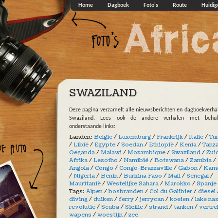
Overslaan en naar de algemene inhoud gaan
Home
Dagboek
Foto's
Route
Huidig
SWAZILAND
Deze pagina verzamelt alle nieuwsberichten en dagboekverha
Swaziland. Lees ook de andere verhalen met behu
onderstaande links:
Landen:
België
/
Luxemburg
/
Frankrijk
/
Italië
/
Tu
/
Libië
/
Egypte
/
Soedan
/
Ethiopië
/
Kenia
/
Tanz
Oeganda
/
Malawi
/
Mozambique
/
Swaziland
/
Zui
Afrika
/
Lesotho
/
Namibië
/
Botswana
/
Zambia
/
Angola
/
Congo
/
Congo-Brazzaville
/
Gabon
/
Kam
/
Nigeria
/
Benin
/
Burkina Faso
/
Mali
/
Senegal
/
Mauritanië
/
Westelijke Sahara
/
Marokko
/
Spanje
Tags:
Alpen
/
bosbranden
/
Col du Galibier
/
diesel
diving
/
duiken
/
ferry
/
jerrycan
/
koeien
/
lake na
revolutie
/
Scuba
/
Sicilië
/
strand
/
tanken
/
vertre
wapens
/
woestijn
/
zee