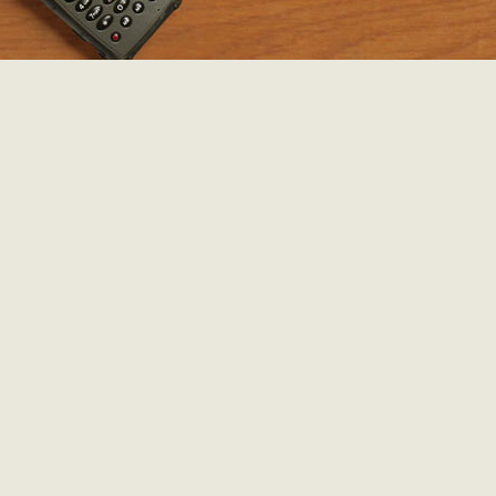
SOEDAN: MAYBE, PROBABLY, DEFINITEL
SOMEWHERE.
toegevoegd door
Bram
op 3 december 2012 om 
Dinsdag 13.11.2012 – 11u47:
Na een betrekkelijk koude och
de boot (na vier weken woestijn voelt 23°C blijkbaar behoorli
aan), vaart onze boot net voor de middag de haven van Wad
binnen. Het woord “haven” is in dit geval echter nog
overstatement. Het gaat eerder om een loskade waartegen 
enkele duwbakken geen enkele andere boot te bespeuren val
onze boot zich tegen de kade heeft geparkeerd, lijkt iederee
snel mogelijk af te willen.
10.000.000M UITGEZET OP KAART
Goed nieuws voor de liefhebbers van Google Maps: Julie
stuurden ons enkele dagen geleden nieuwe GPS-tracks
waardoor je nu "tot op de meter" hun
route van Leuven (Belg
Khartoum (Soedan)
kan volgen. Voorts voorlopig geen 
berichten uit Ethiopië; als die er komen lees je het uiteraard hi
toegevoegd door
To
op 25 november 2012 om 
0 reacties
|
reactie toev
ETHIOPIA SPEAKING