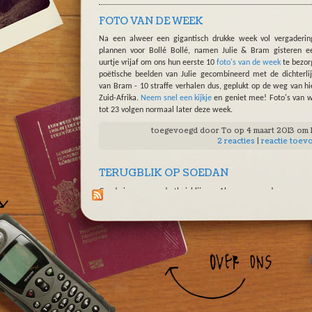
FOTO VAN DE WEEK
Na een alweer een gigantisch drukke week vol vergaderi
plannen voor Bollé Bollé, namen Julie & Bram gisteren e
uurtje vrijaf om ons hun eerste 10
foto's van de week
te bezor
poëtische beelden van Julie gecombineerd met de dichterli
van Bram - 10 straffe verhalen dus, geplukt op de weg van hi
Zuid-Afrika.
Neem snel een kijkje
en geniet mee! Foto's van 
tot 23 volgen normaal later deze week.
toegevoegd door
To
op 4 maart 2013 om 
2 reacties
|
reactie toev
TERUGBLIK OP SOEDAN
Goed nieuws voor de thuisblijvers. Alvorens naar de grens me
te trekken, vonden Julie & Bram vanochtend wat tijd voor het
zetten van de
uitgebreide dagboekverhalen van Soedan
. 
duizelingwekkende
cijferpagina
kreeg een update. In de
fot
vind je al enkele
foto's van Soedan
. Morgenavond volgen 
enkele, maar op de rest is het wachen tot er opnieuw een
meer bruikbare internetverbinding opduikt (wellicht in Nairobi
toegevoegd door
To
op 3 december 2012 om 
0 reacties
|
reactie toev