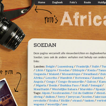
Overslaan en naar de algemene inhoud gaan
Home
Dagboek
Foto's
Route
Huidig
SOEDAN
Deze pagina verzamelt alle nieuwsberichten en dagboekverha
Soedan. Lees ook de andere verhalen met behulp van onder
links:
Landen:
België
/
Luxemburg
/
Frankrijk
/
Italië
/
Tu
/
Libië
/
Egypte
/
Soedan
/
Ethiopië
/
Kenia
/
Tanz
Oeganda
/
Malawi
/
Mozambique
/
Swaziland
/
Zui
Afrika
/
Lesotho
/
Namibië
/
Botswana
/
Zambia
/
Angola
/
Congo
/
Congo-Brazzaville
/
Gabon
/
Kam
/
Nigeria
/
Benin
/
Burkina Faso
/
Mali
/
Senegal
/
Mauritanië
/
Westelijke Sahara
/
Marokko
/
Spanje
Tags:
Alpen
/
bosbranden
/
Col du Galibier
/
diesel
diving
/
duiken
/
ferry
/
jerrycan
/
koeien
/
lake na
revolutie
/
Scuba
/
Sicilië
/
strand
/
tanken
/
vertre
wapens
/
woestijn
/
zee