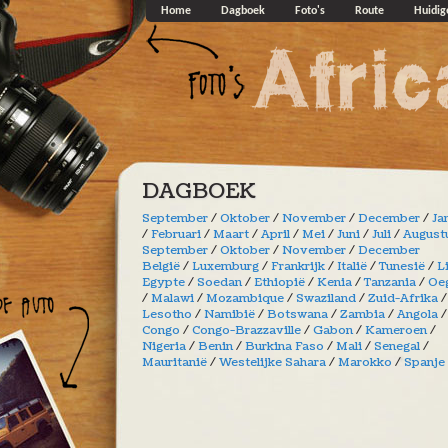
Overslaan en naar de algemene inhoud gaan
Home
Dagboek
Foto's
Route
Huidig
DAGBOEK
September
/
Oktober
/
November
/
December
/
Ja
/
Februari
/
Maart
/
April
/
Mei
/
Juni
/
Juli
/
August
September
/
Oktober
/
November
/
December
België
/
Luxemburg
/
Frankrijk
/
Italië
/
Tunesië
/
L
Egypte
/
Soedan
/
Ethiopië
/
Kenia
/
Tanzania
/
Oe
/
Malawi
/
Mozambique
/
Swaziland
/
Zuid-Afrika
/
Lesotho
/
Namibië
/
Botswana
/
Zambia
/
Angola
/
Congo
/
Congo-Brazzaville
/
Gabon
/
Kameroen
/
Nigeria
/
Benin
/
Burkina Faso
/
Mali
/
Senegal
/
Mauritanië
/
Westelijke Sahara
/
Marokko
/
Spanje