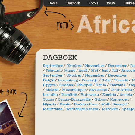
Overslaan en naar de algemene inhoud gaan
Home
Dagboek
Foto's
Route
Huidig
DAGBOEK
September
/
Oktober
/
November
/
December
/
Ja
/
Februari
/
Maart
/
April
/
Mei
/
Juni
/
Juli
/
August
September
/
Oktober
/
November
/
December
België
/
Luxemburg
/
Frankrijk
/
Italië
/
Tunesië
/
L
Egypte
/
Soedan
/
Ethiopië
/
Kenia
/
Tanzania
/
Oe
/
Malawi
/
Mozambique
/
Swaziland
/
Zuid-Afrika
/
Lesotho
/
Namibië
/
Botswana
/
Zambia
/
Angola
/
Congo
/
Congo-Brazzaville
/
Gabon
/
Kameroen
/
Nigeria
/
Benin
/
Burkina Faso
/
Mali
/
Senegal
/
Mauritanië
/
Westelijke Sahara
/
Marokko
/
Spanje