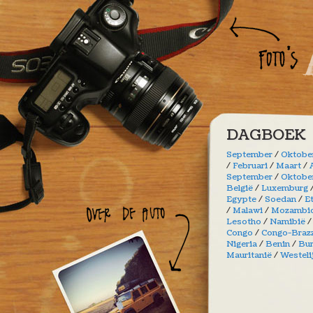
Overslaan en naar de algemene inhoud gaan
DAGBOEK
September
/
Oktobe
/
Februari
/
Maart
/
September
/
Oktobe
België
/
Luxemburg
Egypte
/
Soedan
/
E
/
Malawi
/
Mozambi
Lesotho
/
Namibië
Congo
/
Congo-Brazz
Nigeria
/
Benin
/
Bur
Mauritanië
/
Westeli