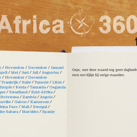
r
/
November
/
December
/
Januari
Oeps, voor deze maand nog geen dagboek
April
/
Mei
/
Juni
/
Juli
/
Augustus
/
eens een kijkje bij vorige maanden.
r
/
November
/
December
/
Frankrijk
/
Italië
/
Tunesië
/
Libië
/
thiopië
/
Kenia
/
Tanzania
/
Oeganda
que
/
Swaziland
/
Zuid-Afrika
/
/
Botswana
/
Zambia
/
Angola
/
aville
/
Gabon
/
Kameroen
/
kina Faso
/
Mali
/
Senegal
/
jke Sahara
/
Marokko
/
Spanje